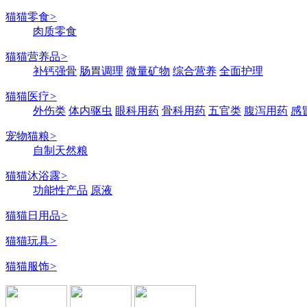
猫猫零食
>
肉质零食
猫猫营养品
>
补钙强骨
肠胃调理
微量矿物
综合营养
全面护理
猫猫医疗
>
外伤类
体内驱虫
眼科用药
骨科用药
五官类
腹泻用药
感
宠物猫粮
>
自制天然粮
猫猫沐浴露
>
功能性产品
原液
猫猫日用品
>
猫猫玩具
>
猫猫服饰
>