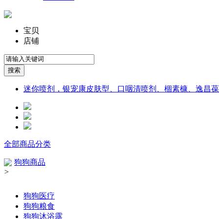
宝贝
店铺
迷你喷剂，银宠康皮肤型、口咽清喷剂、棝素槺、逸昌葆
全部商品分类
狗狗商品
>
狗狗医疗
狗狗粮食
狗狗沐浴露