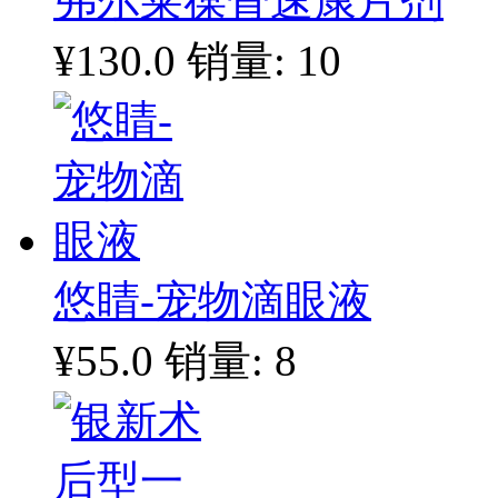
弗尔莱葆骨速康片剂
¥130.0
销量: 10
悠睛-宠物滴眼液
¥55.0
销量: 8