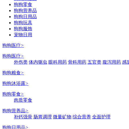
狗狗零食
狗狗营养品
狗狗日用品
狗狗玩具
狗狗服饰
宠物日用
狗狗医疗
>
狗狗医疗
>
外伤类
体内驱虫
眼科用药
骨科用药
五官类
腹泻用药
感
狗狗粮食
>
狗狗沐浴露
>
狗狗零食
>
肉质零食
狗狗营养品
>
补钙强骨
肠胃调理
微量矿物
综合营养
全面护理
狗狗日用品
>